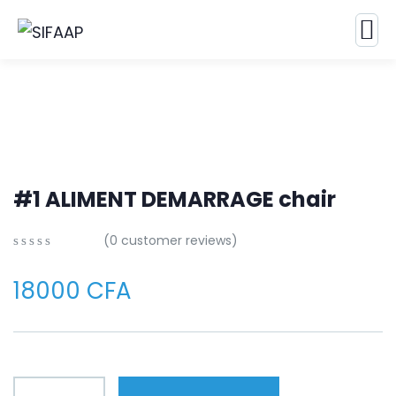
#1 ALIMENT DEMARRAGE chair
(
0
customer reviews)
0
5
0
out
18000
CFA
of
based
on
customer
ratings